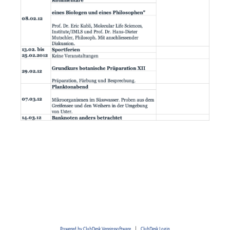
Powered by ClubDesk Vereinssoftware
|
ClubDesk Login