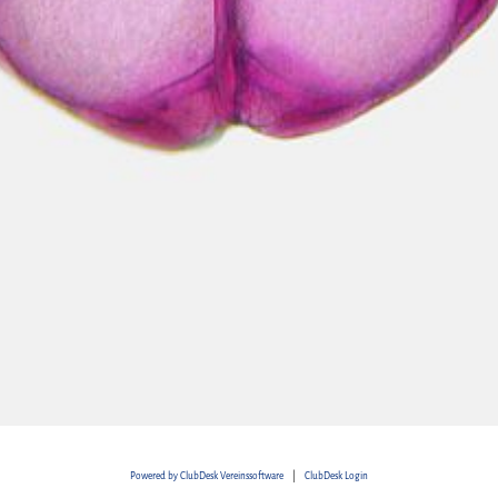
Powered by ClubDesk Vereinssoftware
|
ClubDesk Login